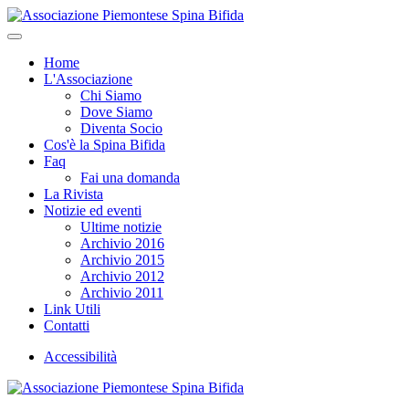
Home
L'Associazione
Chi Siamo
Dove Siamo
Diventa Socio
Cos'è la Spina Bifida
Faq
Fai una domanda
La Rivista
Notizie ed eventi
Ultime notizie
Archivio 2016
Archivio 2015
Archivio 2012
Archivio 2011
Link Utili
Contatti
Accessibilità