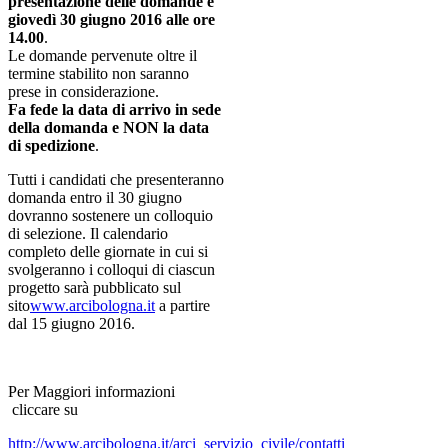
presentazione delle domande è
giovedì 30 giugno 2016 alle ore
14.00
.
Le domande pervenute oltre il
termine stabilito non saranno
prese in considerazione.
Fa fede la data di arrivo in sede
della domanda e NON la data
di spedizione
.
Tutti i candidati che presenteranno
domanda entro il 30 giugno
dovranno sostenere un colloquio
di selezione. Il calendario
completo delle giornate in cui si
svolgeranno i colloqui di ciascun
progetto sarà pubblicato sul
sito
www.arcibologna.it
a partire
dal 15 giugno 2016.
Per Maggiori informazioni
cliccare su
http://www.arcibologna.it/arci_servizio_civile/contatti