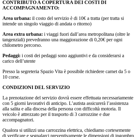
CONTRIBUTO A COPERTURA DEI COSTI DI
ACCOMPAGNAMENTO:
Area urbana:
il costo del servizio è di 10€ a tratta (per tratta si
intende un singolo viaggio di andata o ritorno)
Area extra urbana:
i viaggi fuori dall’area metropolitana (oltre le
tangenziali) prevedranno una maggiorazione di 0,20€ per ogni
chilometro percorso.
Pedaggi:
i costi dei pedaggi sono aggiuntivi e da considerarsi a
carico dell’utente
Presso la segreteria Spazio Vita è possibile richiedere carnet da 5 o
10 corse.
CONDIZIONI DEL SERVIZIO
La prenotazione del servizio dovrà essere effettuata necessariamente
con 5 giorni lavorativi di anticipo. L’autista assicurerà l’assistenza
alla salita e alla discesa della persona con difficoltà motoria. Il
veicolo è attrezzato per il trasporto di 3 carrozzine e due
accompagnatori.
Qualora si utilizzi una carrozzina elettrica, chiediamo cortesemente
di verificare e segnalarci preventivamente le dimensioni di ingombro