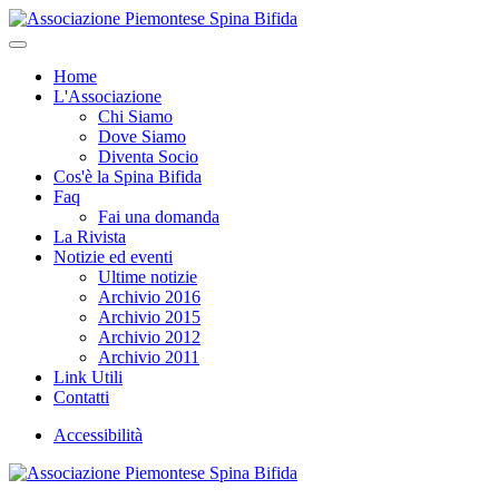
Home
L'Associazione
Chi Siamo
Dove Siamo
Diventa Socio
Cos'è la Spina Bifida
Faq
Fai una domanda
La Rivista
Notizie ed eventi
Ultime notizie
Archivio 2016
Archivio 2015
Archivio 2012
Archivio 2011
Link Utili
Contatti
Accessibilità