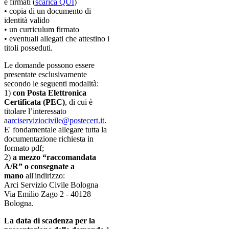
e firmati (
scarica QUI
)
• copia di un documento di
identità valido
• un curriculum firmato
• eventuali allegati che attestino i
titoli posseduti.
Le domande possono essere
presentate esclusivamente
secondo le seguenti modalità:
1)
con Posta Elettronica
Certificata (PEC)
, di cui è
titolare l’interessato
a
arciserviziocivile@postecert.it
.
E' fondamentale allegare tutta la
documentazione richiesta in
formato pdf;
2)
a mezzo “raccomandata
A/R” o consegnate a
mano
all'indirizzo:
Arci Servizio Civile Bologna
Via Emilio Zago 2 - 40128
Bologna.
La data di scadenza per la