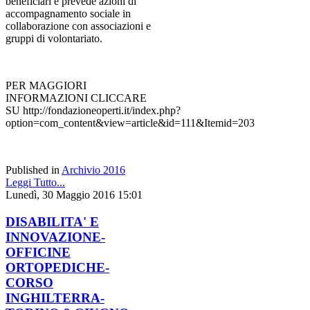
beneficiari e prevede azioni di
accompagnamento sociale in
collaborazione con associazioni e
gruppi di volontariato.
PER MAGGIORI
INFORMAZIONI CLICCARE
SU http://fondazioneoperti.it/index.php?
option=com_content&view=article&id=111&Itemid=203
Published in
Archivio 2016
Leggi Tutto...
Lunedì, 30 Maggio 2016 15:01
DISABILITA' E
INNOVAZIONE-
OFFICINE
ORTOPEDICHE-
CORSO
INGHILTERRA-